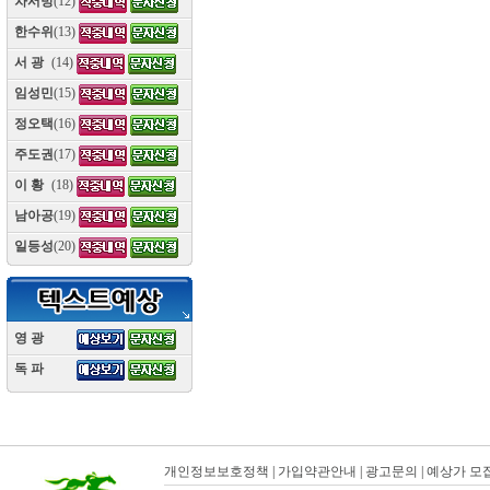
차서방
(12)
한수위
(13)
서 광
(14)
임성민
(15)
정오택
(16)
주도권
(17)
이 황
(18)
남아공
(19)
일등성
(20)
영 광
(10)
독 파
(10)
개인정보보호정책
|
가입약관안내
|
광고문의
|
예상가 모