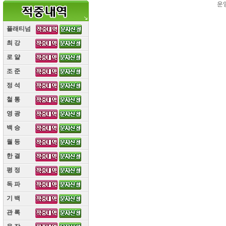
운
플래티넘
최 강
(10)
로 얄
(10)
조 준
(10)
정 석
(10)
철 통
(10)
영 광
(10)
백 승
(10)
월 등
(10)
한 결
(10)
평 정
(10)
독 파
(10)
기 백
(10)
관 록
(10)