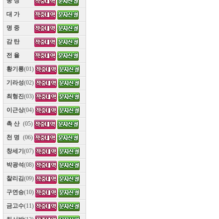
웅 장
(10)
대 가
(10)
명 중
(10)
감 탄
(10)
전 율
(10)
황기룡
(01)
기라성
(02)
최형진
(03)
이근상
(04)
촉 산
(05)
천 명
(06)
창세기
(07)
박광석
(08)
찰리김
(09)
구연승
(10)
금고수
(11)