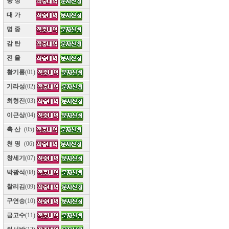
웅 장
(10)
대 가
(10)
명 중
(10)
감 탄
(10)
전 율
(10)
황기룡
(01)
기라성
(02)
최형진
(03)
이근상
(04)
촉 산
(05)
천 명
(06)
창세기
(07)
박광석
(08)
찰리김
(09)
구연승
(10)
금고수
(11)