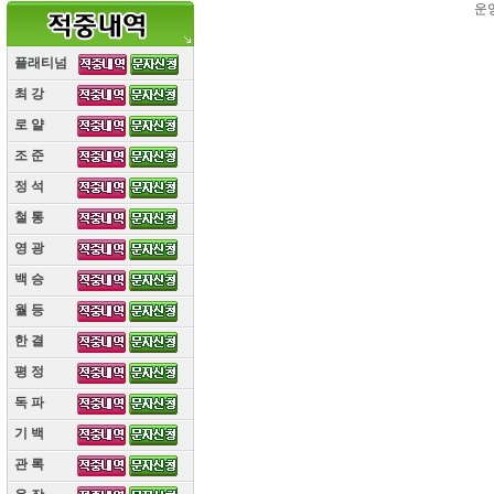
운
플래티넘
최 강
(10)
로 얄
(10)
조 준
(10)
정 석
(10)
철 통
(10)
영 광
(10)
백 승
(10)
월 등
(10)
한 결
(10)
평 정
(10)
독 파
(10)
기 백
(10)
관 록
(10)