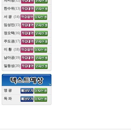
차서방
(12)
한수위
(13)
서 광
(14)
임성민
(15)
정오택
(16)
주도권
(17)
이 황
(18)
남아공
(19)
일등성
(20)
영 광
(10)
독 파
(10)