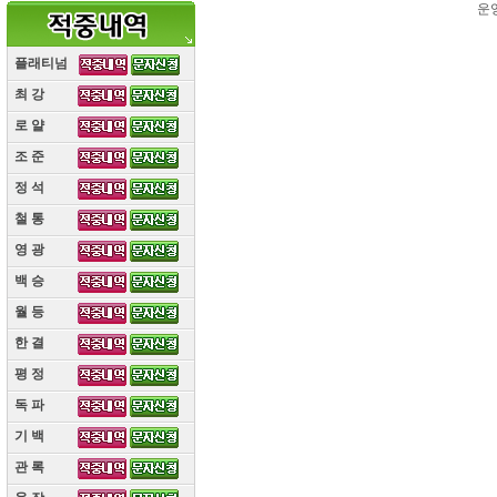
운
플래티넘
최 강
(10)
로 얄
(10)
조 준
(10)
정 석
(10)
철 통
(10)
영 광
(10)
백 승
(10)
월 등
(10)
한 결
(10)
평 정
(10)
독 파
(10)
기 백
(10)
관 록
(10)