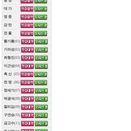
웅 장
(10)
대 가
(10)
명 중
(10)
감 탄
(10)
전 율
(10)
황기룡
(01)
기라성
(02)
최형진
(03)
이근상
(04)
촉 산
(05)
천 명
(06)
창세기
(07)
박광석
(08)
찰리김
(09)
구연승
(10)
금고수
(11)