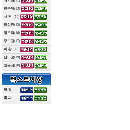
차서방
(12)
한수위
(13)
서 광
(14)
임성민
(15)
정오택
(16)
주도권
(17)
이 황
(18)
남아공
(19)
일등성
(20)
영 광
(10)
독 파
(10)